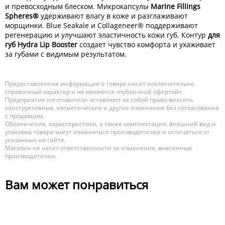
и превосходным блеском. Микрокапсулы
Marine Fillings
Spheres®
удерживают влагу в коже и разглаживают
морщинки. Blue Seakale и Collageneer® поддерживают
регенерацию и улучшают эластичность кожи губ. Контур
для
губ Hydra Lip Booster
создает чувство комфорта и ухаживает
за губами с видимым результатом.
Предоставленная информация о товаре носит исключительно
справочный характер и не являются «публичной офертой».
Предприятия изготовители оставляют за собой право вносить
конструктивные, косметические и другие изменения без согласования
с продавцом.
Обозначения, характеристики, а также комплектация, внешний вид и
упаковка товара могут изменяться производителем и отличаться от
указанных на сайте.
Магазин не несет ответственности за изменения, внесенные
производителем.
Вам может понравиться