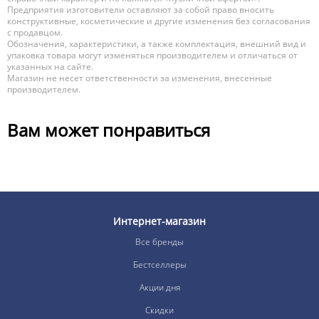
Предприятия изготовители оставляют за собой право вносить
конструктивные, косметические и другие изменения без согласования
с продавцом.
Обозначения, характеристики, а также комплектация, внешний вид и
упаковка товара могут изменяться производителем и отличаться от
указанных на сайте.
Магазин не несет ответственности за изменения, внесенные
производителем.
Вам может понравиться
Интернет-магазин
Все бренды
Бестселлеры
Акции дня
Скидки