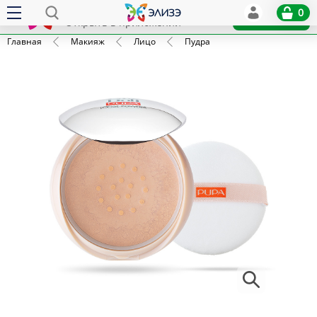
Elize
0
x
Установить
Открыть в приложении
Главная
Макияж
Лицо
Пудра