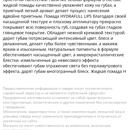
жидкой помады качественно увлажняет кожу на губах, а
приятный легкий аромат делает процесс нанесения
вдвойне приятным. Помада HYDRAFULL LIPS благодаря своей
насыщенной текстуре и плоскому аппликатору прекрасно
покрывает всю поверхность губ, создавая на губах гладкое
глянцевое покрытие. Обладает нежной кремовой текстурой,
дарит губам потрясающий интенсивный цвет, блеск и
увлажнение, делает губы более чувственными, а макияж
ярким и изысканным. Натуральные пигменты в формуле
обеспечивают насыщенный цвет, а микрокристаллические
блестки, измельченные до невесомого эффекта
обеспечивают губам отражение света без перламутрового
эффекта, дарят губам многогранный блеск. Жидкая помада H
Предоставленная информация о товаре носит исключительно
справочный характер и не являются «публичной офертой».
Предприятия изготовители оставляют за собой право вносить
конструктивные, косметические и другие изменения без согласования
с продавцом.
Обозначения, характеристики, а также комплектация, внешний вид и
упаковка товара могут изменяться производителем и отличаться от
указанных на сайте.
Магазин не несет ответственности за изменения, внесенные