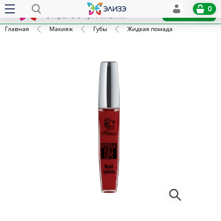
Elize
0
x
Установить
Открыть в приложении
Главная
Макияж
Губы
Жидкая помада