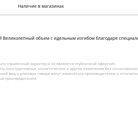
Наличие в магазинах
!
Великолепный объем с идельным изгибом благодаря специаль
но справочный характер и не являются «публичной офертой».
ть конструктивные, косметические и другие изменения без согласования
ний вид и упаковка товара могут изменяться производителем и отличатьс
ные производителем.