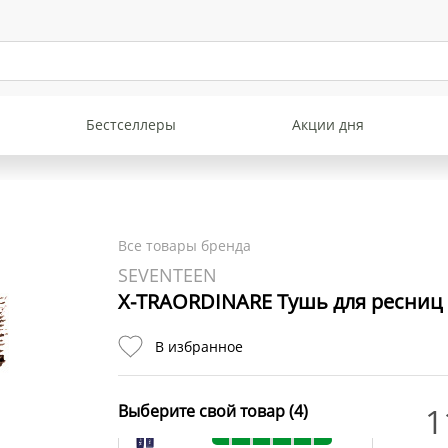
Бестселлеры
Акции дня
Все товары бренда
SEVENTEEN
X-TRAORDINARE Тушь для ресниц
В избранное
X-TRAORDINARE Тушь для
ресниц № 01 черная
Выберите свой товар (4)
1
В наличии: