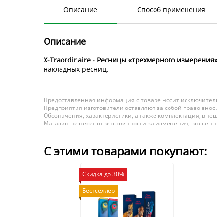
Описание
Способ применения
Описание
X-Traordinaire - Ресницы «трехмерного измерения»
накладных ресниц.
Предоставленная информация о товаре носит исключитель
Предприятия изготовители оставляют за собой право вноси
Обозначения, характеристики, а также комплектация, внеш
Магазин не несет ответственности за изменения, внесен
С этими товарами покупают:
Скидка до 30%
Бестселлер