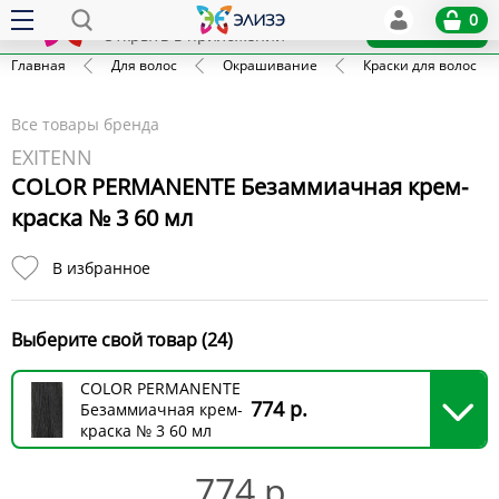
Elize
0
x
Установить
Открыть в приложении
Главная
Для волос
Окрашивание
Краски для волос
Все товары бренда
EXITENN
COLOR PERMANENTE Безаммиачная крем-
краска № 3 60 мл
В избранное
Выберите свой товар (24)
COLOR PERMANENTE
774 р.
Безаммиачная крем-
краска № 3 60 мл
774 р.