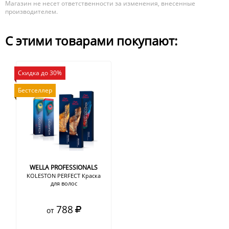
Магазин не несет ответственности за изменения, внесенные
производителем.
С этими товарами покупают:
Скидка до 30%
Бестселлер
WELLA PROFESSIONALS
KOLESTON PERFECT Краска
для волос
788
от