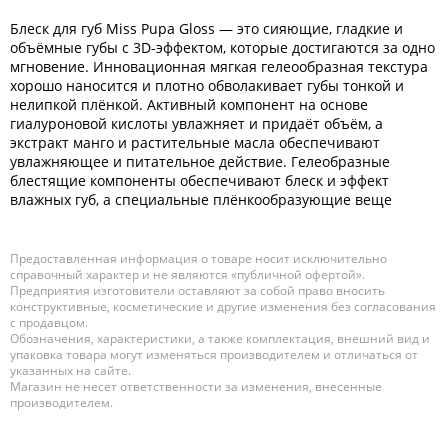
Блеск для губ Miss Pupa Gloss — это сияющие, гладкие и
объёмные губы с 3D-эффектом, которые достигаются за одно
мгновение. Инновационная мягкая гелеообразная текстура
хорошо наносится и плотно обволакивает губы тонкой и
нелипкой плёнкой. Активный компонент на основе
гиалуроновой кислоты увлажняет и придаёт объём, а
экстракт манго и растительные масла обеспечивают
увлажняющее и питательное действие. Гелеобразные
блестящие компоненты обеспечивают блеск и эффект
влажных губ, а специальные плёнкообразующие веще
Предоставленная информация о товаре носит исключительно
справочный характер и не являются «публичной офертой».
Предприятия изготовители оставляют за собой право вносить
конструктивные, косметические и другие изменения без согласования
с продавцом.
Обозначения, характеристики, а также комплектация, внешний вид и
упаковка товара могут изменяться производителем и отличаться от
указанных на сайте.
Магазин не несет ответственности за изменения, внесенные
производителем.