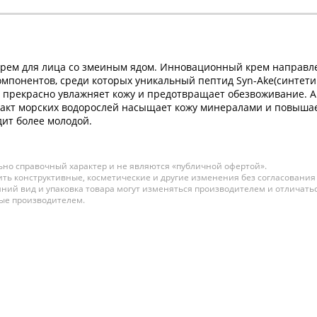
рем для лица со змеиным ядом. Инновационный крем направле
омпонентов, среди которых уникальный пептид Syn-Ake(синте
а прекрасно увлажняет кожу и предотвращает обезвоживание.
тракт морских водорослей насыщает кожу минералами и повыша
дит более молодой.
но справочный характер и не являются «публичной офертой».
ть конструктивные, косметические и другие изменения без согласования
ний вид и упаковка товара могут изменяться производителем и отличатьс
ные производителем.