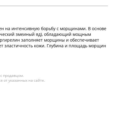
н на интенсивную борьбу с морщинами. В основе
тический змеиный яд), обладающий мощным
 Аргирелин заполняет морщины и обеспечивает
ет эластичность кожи. Глубина и площадь морщин
 с продавцом.
я от указанных на сайте.