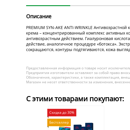
Описание
PREMIUM SYN-AKE ANTI-WRINKLE Антивозрастной к
крема – концентрированный комплекс активных к
антивозрастным действием. Гиалуроновая кислот
действие, аналогичное процедуре «ботокса». Экс
сокращаются, контуры подтягиваются, кожа выгля
Предоставленная информация о товаре носит исключитель
Предприятия изготовители оставляют за собой право вноси
Обозначения, характеристики, а также комплектация, внеш
Магазин не несет ответственности за изменения, внесен
С этими товарами покупают:
Скидка до 30%
Бестселлер