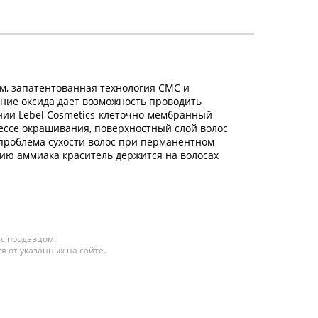
, запатентованная технология СМС и
ние оксида дает возможность проводить
ании Lebel Cosmetics-клеточно-мембранный
цессе окрашивания, поверхностный слой волос
проблема сухости волос при перманентном
ию аммиака краситель держится на волосах
 с продавцом.
я от указанных на сайте.