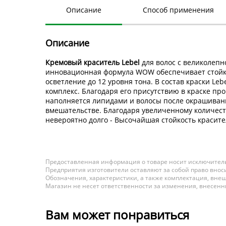
Описание
Способ применения
Описание
Кремовый краситель Lebel
для волос с великолеп
инновационная формула WOW обеспечивает стойки
осветление до 12 уровня тона. В состав краски L
комплекс. Благодаря его присутствию в краске пр
наполняется липидами и волосы после окрашиван
вмешательстве. Благодаря увеличенному количест
невероятно долго - Высочайшая стойкость красител
Предоставленная информация о товаре носит исключитель
Предприятия изготовители оставляют за собой право вноси
Обозначения, характеристики, а также комплектация, внеш
Магазин не несет ответственности за изменения, внесен
Вам может понравиться