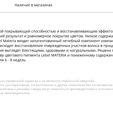
Наличие в магазинах
ной покрывающей способностью и восстанавливающим эффектом
й результат и равномерное покрытие цветом. Низкое содержа
ebel Materia входит запатентованный лечебный компонент комп
оисходит восстановление повреждённых участков волоса в про
ия выглядят блестящими, здоровыми и натуральными. Решена 
ву цветового пигмента Lebel MATERIA и пониженному содержан
я 6 - 8 недель.
но справочный характер и не являются «публичной офертой».
ть конструктивные, косметические и другие изменения без согласования
ний вид и упаковка товара могут изменяться производителем и отличатьс
ные производителем.