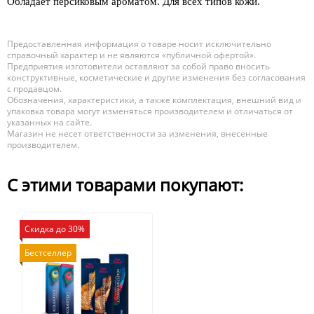
Обладает персиковым ароматом. Для всех типов кожи.
Предоставленная информация о товаре носит исключительно
справочный характер и не являются «публичной офертой».
Предприятия изготовители оставляют за собой право вносить
конструктивные, косметические и другие изменения без согласования
с продавцом.
Обозначения, характеристики, а также комплектация, внешний вид и
упаковка товара могут изменяться производителем и отличаться от
указанных на сайте.
Магазин не несет ответственности за изменения, внесенные
производителем.
С этими товарами покупают:
Скидка до 30%
Бестселлер