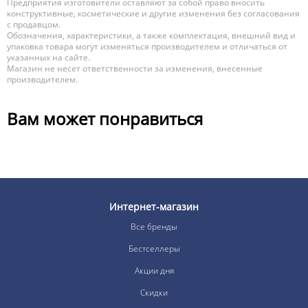
Предприятия изготовители оставляют за собой право вносить
конструктивные, косметические и другие изменения без согласования
с продавцом.
Обозначения, характеристики, а также комплектация, внешний вид и
упаковка товара могут изменяться производителем и отличаться от
указанных на сайте.
Магазин не несет ответственности за изменения, внесенные
производителем.
Вам может понравиться
Интернет-магазин
Все бренды
Бестселлеры
Акции дня
Скидки