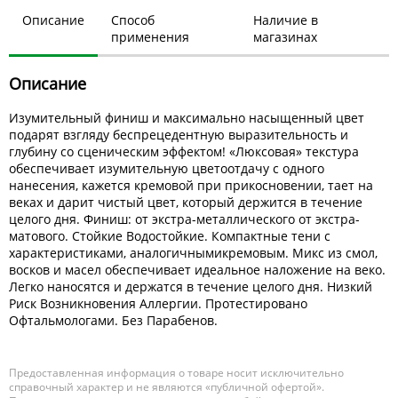
Описание
Способ
Наличие в
применения
магазинах
Описание
Изумительный финиш и максимально насыщенный цвет
подарят взгляду беспрецедентную выразительность и
глубину со сценическим эффектом! «Люксовая» текстура
обеспечивает изумительную цветоотдачу с одного
нанесения, кажется кремовой при прикосновении, тает на
веках и дарит чистый цвет, который держится в течение
целого дня. Финиш: от экстра-металлического от экстра-
матового. Стойкие Водостойкие. Компактные тени с
характеристиками, аналогичнымикремовым. Микс из смол,
восков и масел обеспечивает идеальное наложение на веко.
Легко наносятся и держатся в течение целого дня. Низкий
Риск Возникновения Аллергии. Протестировано
Офтальмологами. Без Парабенов.
Предоставленная информация о товаре носит исключительно
справочный характер и не являются «публичной офертой».