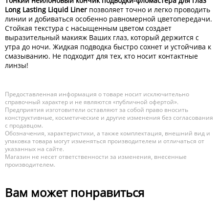
Тонкий нейлоновый кончик подводки-фломастера для глаз
Long Lasting Liquid Liner
позволяет точно и легко проводить
линии и добиваться особенно равномерной цветопередачи.
Стойкая текстура с насыщенным цветом создает
выразительный макияж Ваших глаз, который держится с
утра до ночи. Жидкая подводка быстро сохнет и устойчива к
смазыванию. Не подходит для тех, кто носит контактные
линзы!
Предоставленная информация о товаре носит исключительно
справочный характер и не являются «публичной офертой».
Предприятия изготовители оставляют за собой право вносить
конструктивные, косметические и другие изменения без согласования
с продавцом.
Обозначения, характеристики, а также комплектация, внешний вид и
упаковка товара могут изменяться производителем и отличаться от
указанных на сайте.
Магазин не несет ответственности за изменения, внесенные
производителем.
Вам может понравиться