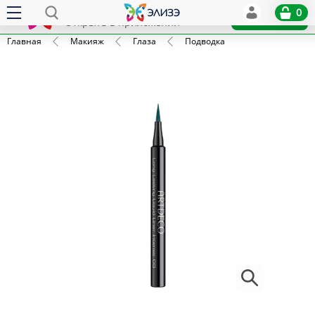
Elize
0
x
Установить
Открыть в приложении
Главная
Макияж
Глаза
Подводка