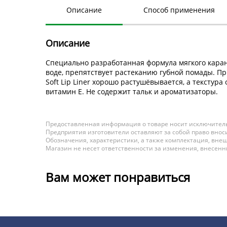
Описание
Способ применения
Описание
Специально разработанная формула мягкого каранд
воде, препятствует растеканию губной помады. П
Soft Lip Liner хорошо растушёвывается, а тексту
витамин Е. Не содержит тальк и ароматизаторы.
Предоставленная информация о товаре носит исключитель
Предприятия изготовители оставляют за собой право вноси
Обозначения, характеристики, а также комплектация, внеш
Магазин не несет ответственности за изменения, внесен
Вам может понравиться