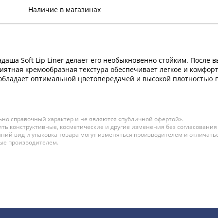
Наличие в магазинах
аша Soft Lip Liner делает его необыкновенно стойким. После 
риятная кремообразная текстура обеспечивает легкое и комфор
ра обладает оптимальной цветопередачей и высокой плотность
но справочный характер и не являются «публичной офертой».
ть конструктивные, косметические и другие изменения без согласования
ний вид и упаковка товара могут изменяться производителем и отличатьс
ные производителем.