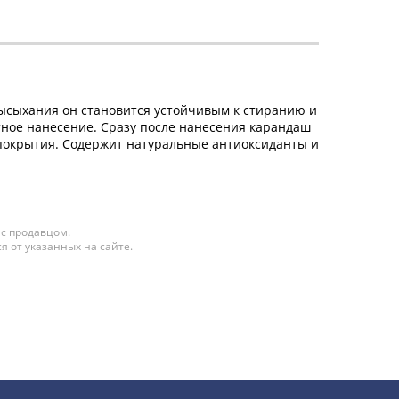
высыхания он становится устойчивым к стиранию и
тное нанесение. Сразу после нанесения карандаш
ю покрытия. Содержит натуральные антиоксиданты и
 с продавцом.
я от указанных на сайте.