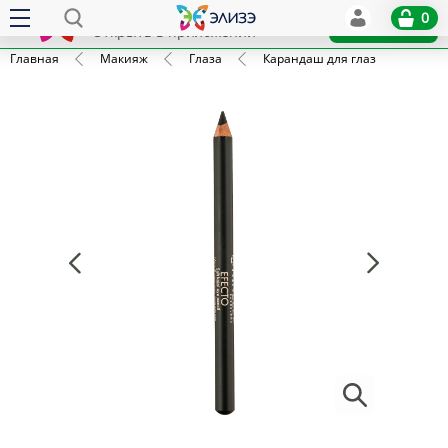
Elize
0
x
Установить
Открыть в приложении
Главная
Макияж
Глаза
Карандаш для глаз