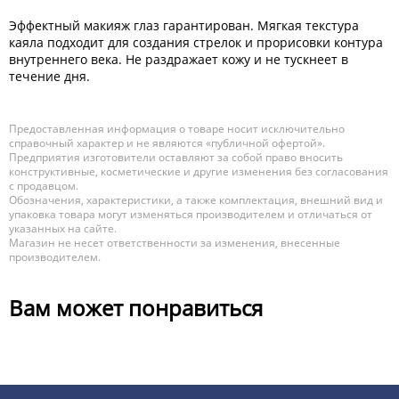
Эффектный макияж глаз гарантирован. Мягкая текстура
каяла подходит для создания стрелок и прорисовки контура
внутреннего века. Не раздражает кожу и не тускнеет в
течение дня.
Предоставленная информация о товаре носит исключительно
справочный характер и не являются «публичной офертой».
Предприятия изготовители оставляют за собой право вносить
конструктивные, косметические и другие изменения без согласования
с продавцом.
Обозначения, характеристики, а также комплектация, внешний вид и
упаковка товара могут изменяться производителем и отличаться от
указанных на сайте.
Магазин не несет ответственности за изменения, внесенные
производителем.
Вам может понравиться