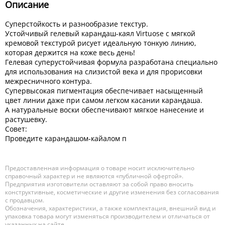
Описание
Суперстойкость и разнообразие текстур.
Устойчивый гелевый карандаш-каял Virtuose с мягкой
кремовой текстурой рисует идеальную тонкую линию,
которая держится на коже весь день!
Гелевая суперустойчивая формула разработана специально
для использования на слизистой века и для прорисовки
межресничного контура.
Супервысокая пигментация обеспечивает насыщенный
цвет линии даже при самом легком касании карандаша.
А натуральные воски обеспечивают мягкое нанесение и
растушевку.
Совет:
Проведите карандашом-кайалом п
Предоставленная информация о товаре носит исключительно
справочный характер и не являются «публичной офертой».
Предприятия изготовители оставляют за собой право вносить
конструктивные, косметические и другие изменения без согласования
с продавцом.
Обозначения, характеристики, а также комплектация, внешний вид и
упаковка товара могут изменяться производителем и отличаться от
указанных на сайте.