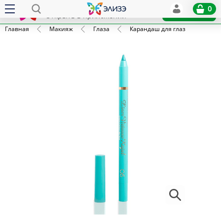
Elize
0
x
Установить
Открыть в приложении
Главная
Макияж
Глаза
Карандаш для глаз