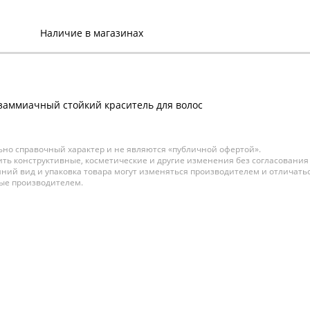
399 р.
Наличие в магазинах
SILK TOUCH
Безаммиачный стойкий
краситель для волос №
5/71 светлый шатен
коричнево-пепельный
60мл
заммиачный стойкий краситель для волос
В наличии:
399 р.
но справочный характер и не являются «публичной офертой».
ть конструктивные, косметические и другие изменения без согласования
SILK TOUCH
ний вид и упаковка товара могут изменяться производителем и отличатьс
Безаммиачный стойкий
ные производителем.
краситель для волос №
6/0 темно-русый 60мл
В наличии:
399 р.
SILK TOUCH
Безаммиачный стойкий
краситель для волос №
7/0 русый 60мл