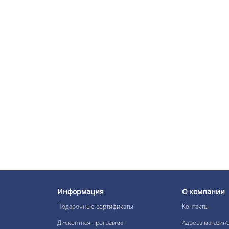
В наличии:
449 р.
SILK TOUCH
Безаммиачный стойкий
краситель для волос №
8/1 светло-русый
пепельный 60мл
В наличии:
449 р.
SILK TOUCH
Безаммиачный стойкий
краситель для волос №
8/72 светло-русый
коричнево-фиолетовый
60мл
В наличии:
449 р.
Информация
О компании
Подарочные сертификаты
Контакты
SILK TOUCH
Безаммиачный стойкий
Дисконтная программа
Адреса магазин