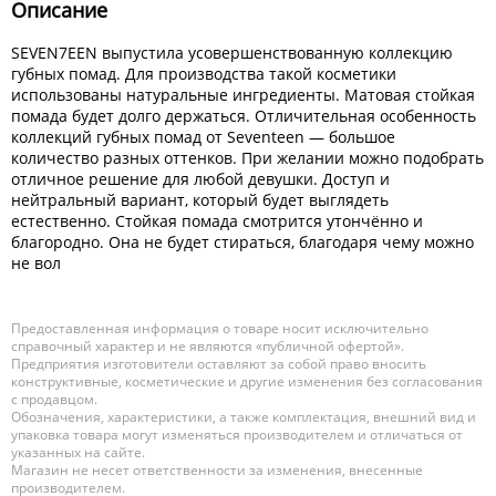
Описание
SEVEN7EEN выпустила усовершенствованную коллекцию
губных помад. Для производства такой косметики
использованы натуральные ингредиенты. Матовая стойкая
помада будет долго держаться. Отличительная особенность
коллекций губных помад от Seventeen — большое
количество разных оттенков. При желании можно подобрать
отличное решение для любой девушки. Доступ и
нейтральный вариант, который будет выглядеть
естественно. Стойкая помада смотрится утончённо и
благородно. Она не будет стираться, благодаря чему можно
не вол
Предоставленная информация о товаре носит исключительно
справочный характер и не являются «публичной офертой».
Предприятия изготовители оставляют за собой право вносить
конструктивные, косметические и другие изменения без согласования
с продавцом.
Обозначения, характеристики, а также комплектация, внешний вид и
упаковка товара могут изменяться производителем и отличаться от
указанных на сайте.
Магазин не несет ответственности за изменения, внесенные
производителем.