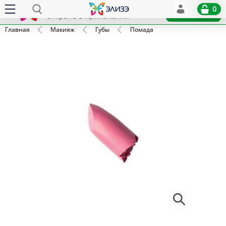
Elize
0
x
Установить
Открыть в приложении
Главная
Макияж
Губы
Помада