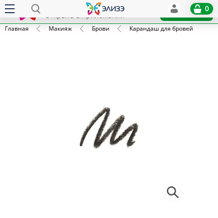
Elize
0
x
Установить
Открыть в приложении
Главная
Макияж
Брови
Карандаш для бровей