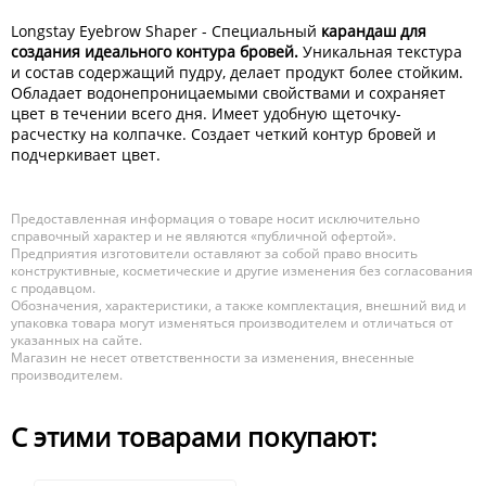
Longstay Eyebrow Shaper - Cпециальный
карандаш для
создания идеального контура бровей.
Уникальная текстура
и состав содержащий пудру, делает продукт более стойким.
Обладает водонепроницаемыми свойствами и сохраняет
цвет в течении всего дня. Имеет удобную щеточку-
расчестку на колпачке. Создает четкий контур бровей и
подчеркивает цвет.
Предоставленная информация о товаре носит исключительно
справочный характер и не являются «публичной офертой».
Предприятия изготовители оставляют за собой право вносить
конструктивные, косметические и другие изменения без согласования
с продавцом.
Обозначения, характеристики, а также комплектация, внешний вид и
упаковка товара могут изменяться производителем и отличаться от
указанных на сайте.
Магазин не несет ответственности за изменения, внесенные
производителем.
С этими товарами покупают: