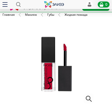
Elize
0
x
Установить
Открыть в приложении
Главная
Макияж
Губы
Жидкая помада