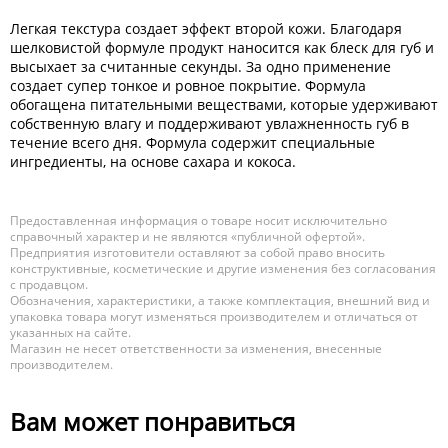
Легкая текстура создает эффект второй кожи. Благодаря
шелковистой формуле продукт наносится как блеск для губ и
высыхает за считанные секунды. За одно применение
создает супер тонкое и ровное покрытие. Формула
обогащена питательными веществами, которые удерживают
собственную влагу и поддерживают увлажненность губ в
течение всего дня. Формула содержит специальные
ингредиенты, на основе сахара и кокоса.
Предоставленная информация о товаре носит исключительно
справочный характер и не являются «публичной офертой».
Предприятия изготовители оставляют за собой право вносить
конструктивные, косметические и другие изменения без согласования
с продавцом.
Обозначения, характеристики, а также комплектация, внешний вид и
упаковка товара могут изменяться производителем и отличаться от
указанных на сайте.
Магазин не несет ответственности за изменения, внесенные
производителем.
Вам может понравиться