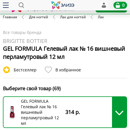
Elize
0
x
Установить
Открыть в приложении
Главная
Для ногтей
Лак для ногтей
Лак
Все товары бренда
BRIGITTE BOTTIER
GEL FORMULA Гелевый лак № 16 вишневый
перламутровый 12 мл
Бестселлер
В избранное
Выберите свой товар (69)
GEL FORMULA
Гелевый лак № 16
314 р.
вишневый
перламутровый 12
мл