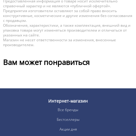
Предоставленная информация о товаре носит исключительно
справочный характер и не являются «публичной офертой».
Предприятия изготовители оставляют за собой право вносить
конструктивные, косметические и другие изменения без согласования
с продавцом.
Обозначения, характеристики, а также комплектация, внешний вид и
упаковка товара могут изменяться производителем и отличаться от
указанных на сайте.
Магазин не несет ответственности за изменения, внесенные
производителем.
Вам может понравиться
Интернет-магазин
Все бренды
Бестселлеры
Акции дня