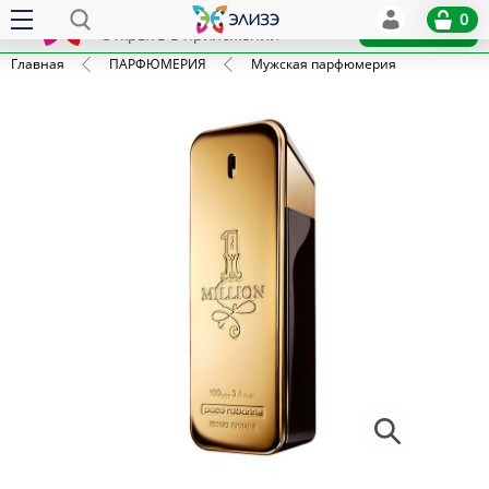
Elize
0
x
Установить
Открыть в приложении
Главная
ПАРФЮМЕРИЯ
Мужская парфюмерия