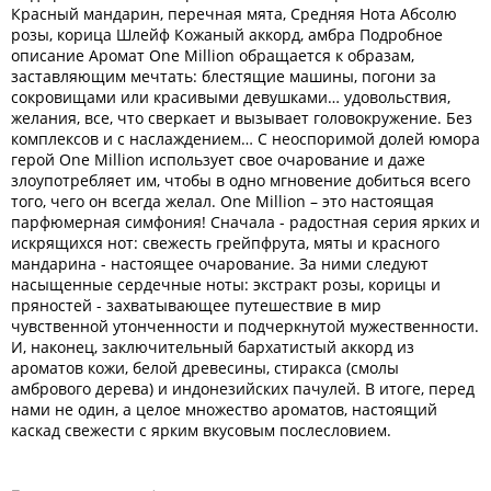
Красный мандарин, перечная мята, Средняя Нота Абсолю
розы, корица Шлейф Кожаный аккорд, амбра Подробное
описание Аромат One Million обращается к образам,
заставляющим мечтать: блестящие машины, погони за
сокровищами или красивыми девушками… удовольствия,
желания, все, что сверкает и вызывает головокружение. Без
комплексов и с наслаждением… С неоспоримой долей юмора
герой One Million использует свое очарование и даже
злоупотребляет им, чтобы в одно мгновение добиться всего
того, чего он всегда желал. One Million – это настоящая
парфюмерная симфония! Сначала - радостная серия ярких и
искрящихся нот: свежесть грейпфрута, мяты и красного
мандарина - настоящее очарование. За ними следуют
насыщенные сердечные ноты: экстракт розы, корицы и
пряностей - захватывающее путешествие в мир
чувственной утонченности и подчеркнутой мужественности.
И, наконец, заключительный бархатистый аккорд из
ароматов кожи, белой древесины, стиракса (смолы
амбрового дерева) и индонезийских пачулей. В итоге, перед
нами не один, а целое множество ароматов, настоящий
каскад свежести с ярким вкусовым послесловием.