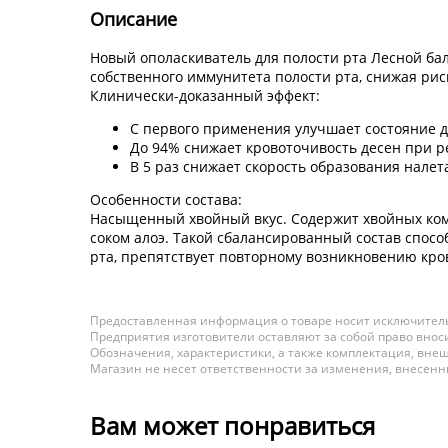
Описание
Новый ополаскиватель для полости рта Лесной ба
собственного иммунитета полости рта, снижая рис
Клинически-доказанный эффект:
С первого применения улучшает состояние д
До 94% снижает кровоточивость десен при р
В 5 раз снижает скорость образования налет
Особенности состава:
Насыщенный хвойный вкус. Содержит хвойных компл
соком алоэ. Такой сбалансированный состав спосо
рта, препятствует повторному возникновению кров
Предоставленная информация о товаре носит исключитель
Предприятия изготовители оставляют за собой право вноси
Обозначения, характеристики, а также комплектация, внеш
Магазин не несет ответственности за изменения, внесен
Вам может понравиться