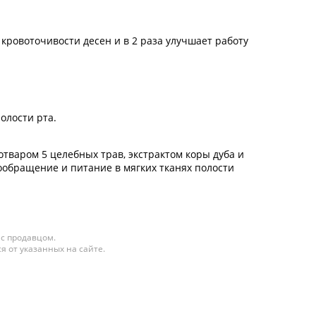
ровоточивости десен и в 2 раза улучшает работу
олости рта.
тваром 5 целебных трав, экстрактом коры дуба и
ообращение и питание в мягких тканях полости
 с продавцом.
я от указанных на сайте.