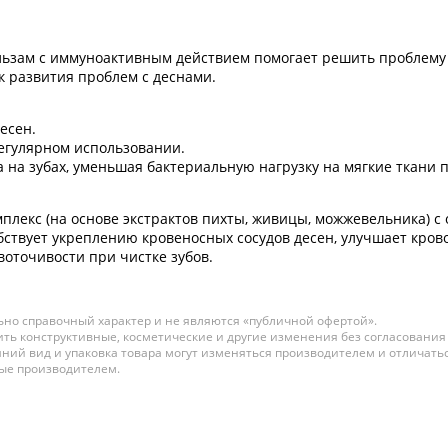
льзам c иммуноактивным действием помогает решить проблему к
к развития проблем с деснами.
есен.
егулярном использовании.
а на зубах, уменьшая бактериальную нагрузку на мягкие ткани п
екс (на основе экстрактов пихты, живицы, можжевельника) с о
бствует укреплению кровеносных сосудов десен, улучшает кров
оточивости при чистке зубов.
но справочный характер и не являются «публичной офертой».
ть конструктивные, косметические и другие изменения без согласования
ний вид и упаковка товара могут изменяться производителем и отличатьс
ные производителем.