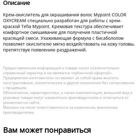
Описание
Крем-окислитель для окрашивания волос Mypoint COLOR
OXYCREAM специально разработан для работы с крем-
краской Tefia Mypoint. Кремовая текстура обеспечивает
комфортное смешивание для получения пластичной
красящей смеси. Ухаживающая формула с бисабололом
позволяет окислителю мягко воздействовать на кожу головы,
препятствуя появлению раздражений.
Предоставленная информация о товаре носит исключительно
справочный характер и не являются «публичной офертой».
Предприятия изготовители оставляют за собой право вносить
конструктивные, косметические и другие изменения без согласования
с продавцом.
Обозначения, характеристики, а также комплектация, внешний вид и
упаковка товара могут изменяться производителем и отличаться от
указанных на сайте.
Магазин не несет ответственности за изменения, внесенные
производителем.
Вам может понравиться