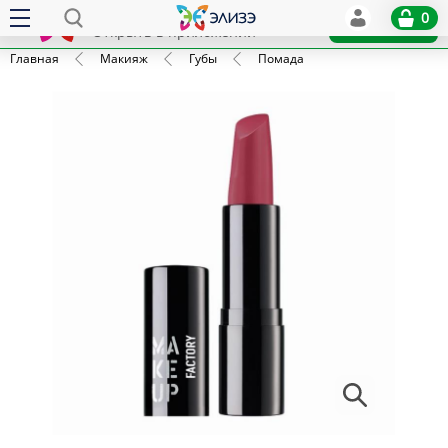
Elize
0
x
Установить
Открыть в приложении
Главная
Макияж
Губы
Помада