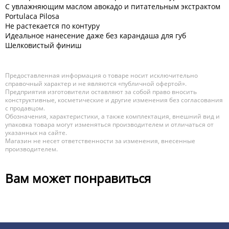
С увлажняющим маслом авокадо и питательным экстрактом
Portulaca Pilosa
Не растекается по контуру
Идеальное нанесение даже без карандаша для губ
Шелковистый финиш
Предоставленная информация о товаре носит исключительно
справочный характер и не являются «публичной офертой».
Предприятия изготовители оставляют за собой право вносить
конструктивные, косметические и другие изменения без согласования
с продавцом.
Обозначения, характеристики, а также комплектация, внешний вид и
упаковка товара могут изменяться производителем и отличаться от
указанных на сайте.
Магазин не несет ответственности за изменения, внесенные
производителем.
Вам может понравиться