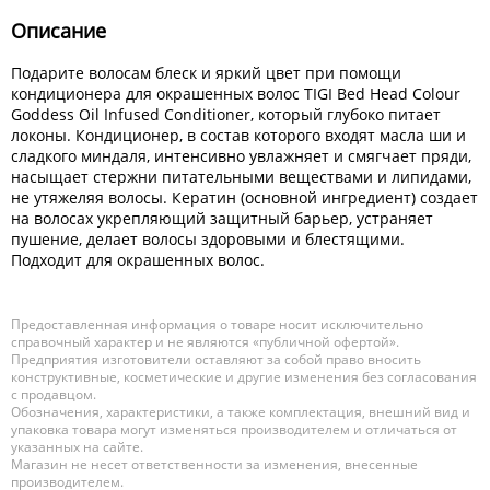
Описание
Подарите волосам блеск и яркий цвет при помощи
кондиционера для окрашенных волос TIGI Bed Head Colour
Goddess Oil Infused Conditioner, который глубоко питает
локоны. Кондиционер, в состав которого входят масла ши и
сладкого миндаля, интенсивно увлажняет и смягчает пряди,
насыщает стержни питательными веществами и липидами,
не утяжеляя волосы. Кератин (основной ингредиент) создает
на волосах укрепляющий защитный барьер, устраняет
пушение, делает волосы здоровыми и блестящими.
Подходит для окрашенных волос.
Предоставленная информация о товаре носит исключительно
справочный характер и не являются «публичной офертой».
Предприятия изготовители оставляют за собой право вносить
конструктивные, косметические и другие изменения без согласования
с продавцом.
Обозначения, характеристики, а также комплектация, внешний вид и
упаковка товара могут изменяться производителем и отличаться от
указанных на сайте.
Магазин не несет ответственности за изменения, внесенные
производителем.