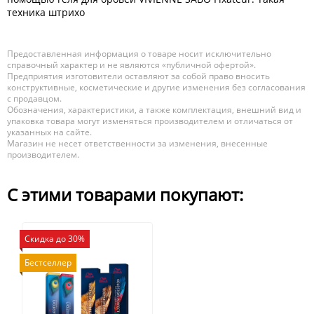
техника штрихо
Предоставленная информация о товаре носит исключительно
справочный характер и не являются «публичной офертой».
Предприятия изготовители оставляют за собой право вносить
конструктивные, косметические и другие изменения без согласования
с продавцом.
Обозначения, характеристики, а также комплектация, внешний вид и
упаковка товара могут изменяться производителем и отличаться от
указанных на сайте.
Магазин не несет ответственности за изменения, внесенные
производителем.
С этими товарами покупают:
Скидка до 30%
Бестселлер