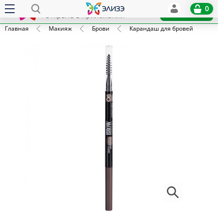
Elize
0
x
Установить
Открыть в приложении
Главная
Макияж
Брови
Карандаш для бровей