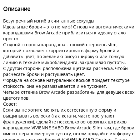
Описание
Безупречный изгиб в считанные секунды.
Идеальные брови – это не миф! С новыми автоматическими
карандашами Brow Arcade приблизиться к идеалу стало
просто.
С одной стороны карандаша - тонкий стержень slim,
который позволяет скорректировать форму бровей и
добавить цвет, по желанию рисуя широкую или тонкую
линию в технике микроблендинга, закрашивая пустоты.
С другой стороны расположена щёточка-расчёска, чтобы
расчесать брови и растушевать цвет.
Формула на основе натуральных восков придаёт текстуре
стойкость, она не размазывается и не тускнеет.
Четыре оттенка Brow Arcade разработаны для девушек всех
цветотипов.
Совет:
Если вы не хотите менять их естественную форму и
выщипывать волоски (так, кстати, часто поступают
француженки), сделайте несколько осторожных штрихов
карандашом VIVIENNE SABO Brow Arcade Slim там, где брови
имеют неравномерную густоту, потом придайте им форму с
помощью геля для бровей VIVIENNE SABO Fixateur. Такая