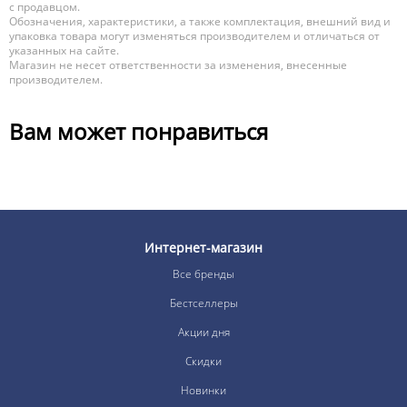
с продавцом.
Обозначения, характеристики, а также комплектация, внешний вид и
упаковка товара могут изменяться производителем и отличаться от
указанных на сайте.
Магазин не несет ответственности за изменения, внесенные
производителем.
Вам может понравиться
Интернет-магазин
Все бренды
Бестселлеры
Акции дня
Скидки
Новинки