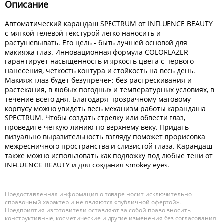
Описание
Автоматический карандаш SPECTRUM от INFLUENCE BEAUTY
с мягкой гелевой текстурой легко наносить и
растушевывать. Его цель - быть лучшей основой для
макияжа глаз. Инновационная формула COLORLAZER
гарантирует насыщенность и яркость цвета с первого
нанесения, четкость контура и стойкость на весь день.
Макияж глаз будет безупречен: без растрескивания и
растекания, в любых погодных и температурных условиях, в
течение всего дня. Благодаря прозрачному матовому
корпусу можно увидеть весь механизм работы карандаша
SPECTRUM. Чтобы создать стрелку или обвести глаз,
проведите четкую линию по верхнему веку. Придать
визуально выразительность взгляду поможет прорисовка
межресничного пространства и слизистой глаза. Карандаш
также можно использовать как подложку под любые тени от
INFLUENCE BEAUTY и для создания smokey eyes.
Предоставленная информация о товаре носит исключительно
справочный характер и не являются «публичной офертой».
Предприятия изготовители оставляют за собой право вносить
конструктивные, косметические и другие изменения без согласования