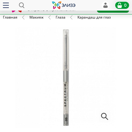
Elize
0
x
Установить
Открыть в приложении
Главная
Макияж
Глаза
Карандаш для глаз