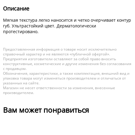
Описание
Мягкая текстура легко наносится и четко очерчивает контур
губ. Ультрастойкий цвет. Дерматологически
протестировано.
Предоставленная информация о товаре носит исключительно
справочный характер и не являются «публичной офертой».
Предприятия изготовители оставляют за собой право вносить
конструктивные, косметические и другие изменения без согласования
с продавцом.
Обозначения, характеристики, а также комплектация, внешний вид и
упаковка товара могут изменяться производителем и отличаться от
указанных на сайте.
Магазин не несет ответственности за изменения, внесенные
производителем.
Вам может понравиться