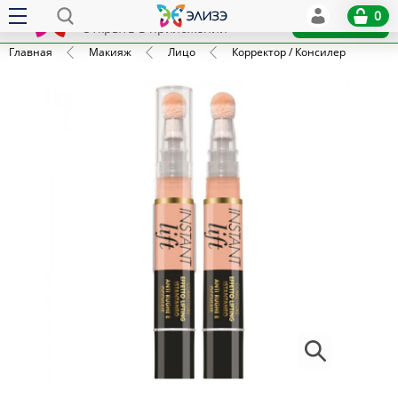
Elize
0
x
Установить
Открыть в приложении
Главная
Макияж
Лицо
Корректор / Консилер