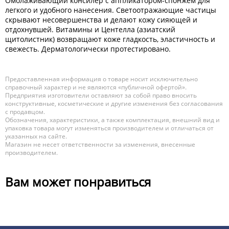
Омолаживающий консилер с аппликатором-спонжем для
легкого и удобного нанесения. Светоотражающие частицы
скрывают несовершенства и делают кожу сияющей и
отдохнувшей. Витамины и Центелла (азиатский
щитолистник) возвращают коже гладкость, эластичность и
свежесть. Дерматологически протестировано.
Предоставленная информация о товаре носит исключительно
справочный характер и не являются «публичной офертой».
Предприятия изготовители оставляют за собой право вносить
конструктивные, косметические и другие изменения без согласования
с продавцом.
Обозначения, характеристики, а также комплектация, внешний вид и
упаковка товара могут изменяться производителем и отличаться от
указанных на сайте.
Магазин не несет ответственности за изменения, внесенные
производителем.
Вам может понравиться