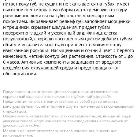
питает кожу губ, не сушит и не скатывается на губах. имеет
высокопигментированную бархатисто-кремовую текстуру
равномерно ложится на губы плотным комфортным
покрытием. Выравнивает рельеф губ, заполняет морщинки
и трещинки, скрывает шелушения, придает губам
невероятно гладкий и ухоженный вид. Финиш, слегка
полувлажный, с хорошо насыщенным цветом добавит губам
объем и выразительность, и привнесет в макияж нотку
изысканной роскоши. Насыщенный и сочный цвет с первого
нанесения. Чёткий контур без растекания. Стойкость от 3 до
6 часов. Активные компоненты защищают от вредного
воздействия окружающей среды и предотвращают от
обезвоживания.
Предоставленная информация о товаре носит исключительно
справочный характер и не являются «публичной офертой».
Предприятия изготовители оставляют за собой право вносить
конструктивные, косметические и другие изменения без согласования
с продавцом.
Обозначения, характеристики, а также комплектация, внешний вид и
упаковка товара могут изменяться производителем и отличаться от
указанных на сайте.
Магазин не несет ответственности за изменения, внесенные
производителем.