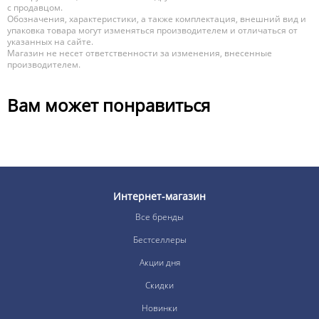
с продавцом.
Обозначения, характеристики, а также комплектация, внешний вид и
упаковка товара могут изменяться производителем и отличаться от
указанных на сайте.
Магазин не несет ответственности за изменения, внесенные
производителем.
Вам может понравиться
Интернет-магазин
Все бренды
Бестселлеры
Акции дня
Скидки
Новинки