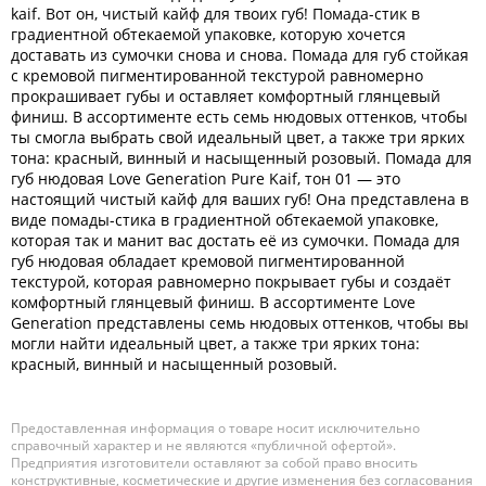
kaif. Вот он, чистый кайф для твоих губ! Помада-стик в
градиентной обтекаемой упаковке, которую хочется
доставать из сумочки снова и снова. Помада для губ стойкая
с кремовой пигментированной текстурой равномерно
прокрашивает губы и оставляет комфортный глянцевый
финиш. В ассортименте есть семь нюдовых оттенков, чтобы
ты смогла выбрать свой идеальный цвет, а также три ярких
тона: красный, винный и насыщенный розовый. Помада для
губ нюдовая Love Generation Pure Kaif, тон 01 — это
настоящий чистый кайф для ваших губ! Она представлена в
виде помады-стика в градиентной обтекаемой упаковке,
которая так и манит вас достать её из сумочки. Помада для
губ нюдовая обладает кремовой пигментированной
текстурой, которая равномерно покрывает губы и создаёт
комфортный глянцевый финиш. В ассортименте Love
Generation представлены семь нюдовых оттенков, чтобы вы
могли найти идеальный цвет, а также три ярких тона:
красный, винный и насыщенный розовый.
Предоставленная информация о товаре носит исключительно
справочный характер и не являются «публичной офертой».
Предприятия изготовители оставляют за собой право вносить
конструктивные, косметические и другие изменения без согласования