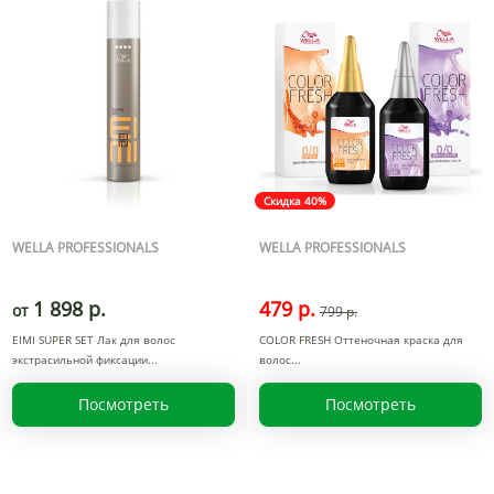
Скидка 40%
WELLA PROFESSIONALS
WELLA PROFESSIONALS
1 898 р.
479 р.
от
799 р.
EIMI SUPER SET Лак для волос
COLOR FRESH Оттеночная краска для
экстрасильной фиксации
волос
Посмотреть
Посмотреть