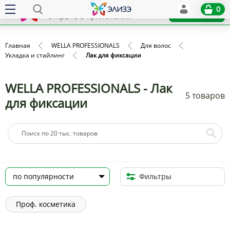
Elize
0
x
Установить
Открыть в приложении
Главная
WELLA PROFESSIONALS
Для волос
Укладка и стайлинг
Лак для фиксации
WELLA PROFESSIONALS - Лак
5 товаров
для фиксации
Фильтры
Проф. косметика