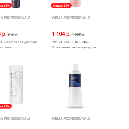
ка 35%
Скидка 35%
A PROFESSIONALS
WELLA PROFESSIONALS
 р.
1 104 р.
843 р.
1 698 р.
CE Средство для удаления
INVIGO BLONDE RECHARGE
и с кожи
Оттеночный бальзам-уход для
холо
ка 35%
A PROFESSIONALS
WELLA PROFESSIONALS