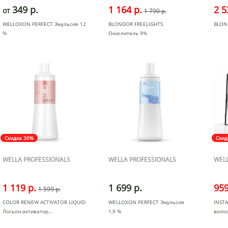
349 р.
1 164 р.
2 5
от
1 790 р.
WELLOXON PERFECT Эмульсия 12
BLONDOR FREELIGHTS
BLON
%
Окислитель 9%
Скидка 30%
Скид
WELLA PROFESSIONALS
WELLA PROFESSIONALS
WELL
1 119 р.
1 699 р.
959
1 599 р.
COLOR RENEW ACTIVATOR LIQUID
WELLOXON PERFECT Эмульсия
INST
Лосьон-активатор
1,9 %
воло