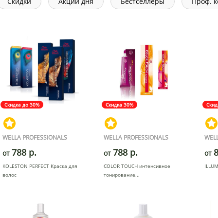
Скидки
Акции дня
Бестселлеры
Проф. 
Скидка до 30%
Скидка 30%
Скид
WELLA PROFESSIONALS
WELLA PROFESSIONALS
WELL
788 р.
788 р.
8
от
от
от
KOLESTON PERFECT Краска для
COLOR TOUCH интенсивное
ILLU
волос
тонирование