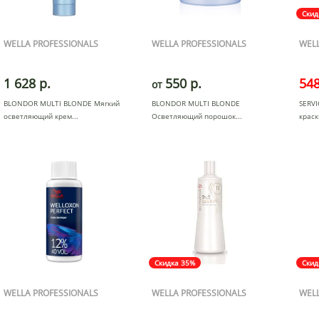
Скид
WELLA PROFESSIONALS
WELLA PROFESSIONALS
WELL
1 628 р.
550 р.
548
от
BLONDOR MULTI BLONDE Mягкий
BLONDOR MULTI BLONDE
SERVI
осветляющий крем
Осветляющий порошок
краск
Скидка 35%
Скид
WELLA PROFESSIONALS
WELLA PROFESSIONALS
WELL