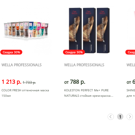
Скидка 30%
Скидка 30%
Скид
WELLA PROFESSIONALS
WELLA PROFESSIONALS
WELL
1 213 р.
788 р.
6
от
от
1 733 р.
COLOR FRESH оттеночная маска
KOLESTON PERFECT Me+ PURE
SHINE
150мл
NATURALS стойкая крем-краска
для т
1