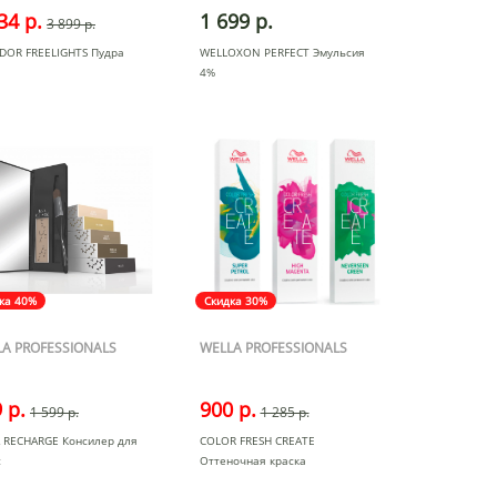
34 р.
1 699 р.
3 899 р.
DOR FREELIGHTS Пудра
WELLOXON PERFECT Эмульсия
4%
ка 40%
Скидка 30%
A PROFESSIONALS
WELLA PROFESSIONALS
 р.
900 р.
1 599 р.
1 285 р.
A RECHARGE Консилер для
COLOR FRESH CREATE
с
Оттеночная краска