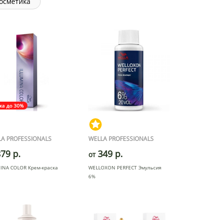
косметика
ка до 30%
A PROFESSIONALS
WELLA PROFESSIONALS
79 р.
349 р.
от
MINA COLOR Крем-краска
WELLOXON PERFECT Эмульсия
6%