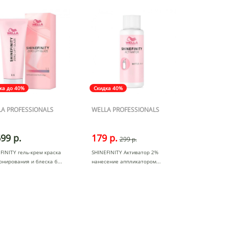
ка до 40%
Скидка 40%
A PROFESSIONALS
WELLA PROFESSIONALS
99 р.
179 р.
299 р.
FINITY гель-крем краска
SHINEFINITY Активатор 2%
онирования и блеска б
нанесение аппликатором