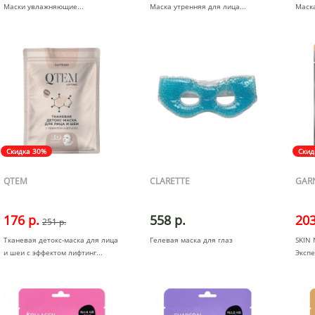
Маски увлажняющие
Маска утренняя для лица
Маска
Скидка 30%
Скид
QTEM
CLARETTE
GAR
176 р.
558 р.
203
251 р.
Тканевая детокс-маска для лица
Гелевая маска для глаз
SKIN 
и шеи с эффектом лифтинг
Экспе