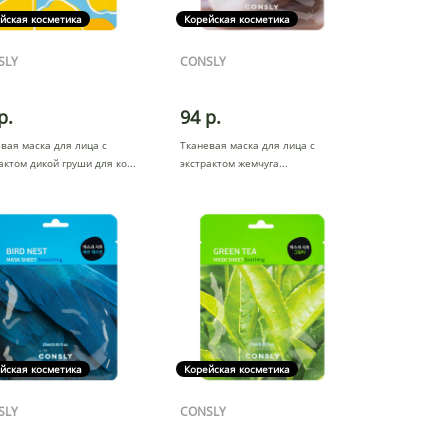
йская косметика
Корейская косметика
SLY
CONSLY
р.
94 р.
вая маска для лица с
Тканевая маска для лица с
актом дикой груши для ко
экстрактом жемчуга
йская косметика
Корейская косметика
SLY
CONSLY