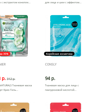
 с экстрактом конопли
для лица и шеи с эффектом
ка 35%
Корейская косметика
NIER
CONSLY
 р.
94 р.
312 р.
NATURALS Тканевая маска
Тканевая маска для лица с
рт Крио Гель
гиалуроновой кислотой