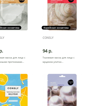
йская косметика
Корейская косметика
SLY
CONSLY
р.
94 р.
вая маска для лица с
Тканевая маска для лица с
чными протеинами
муцином улитки