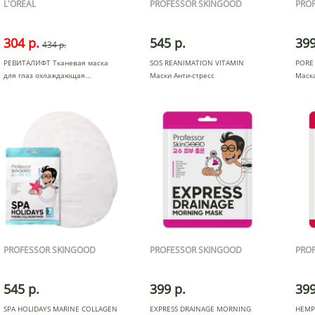
L'OREAL
PROFESSOR SKINGOOD
PRO
304 р.
545 р.
399
434 р.
РЕВИТАЛИФТ Тканевая маска
SOS REANIMATION VITAMIN
PORE
для глаз охлаждающая
Маски Анти-стресс
Маск
Фантастическо
PROFESSOR SKINGOOD
PROFESSOR SKINGOOD
PRO
545 р.
399 р.
399
SPA HOLIDAYS MARINE COLLAGEN
EXPRESS DRAINAGE MORNING
HEMP