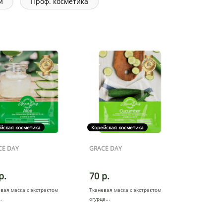
и
Проф. косметика
йская косметика
Корейская косметика
CE DAY
GRACE DAY
р.
70 р.
вая маска с экстрактом
Тканевая маска с экстрактом
огурца