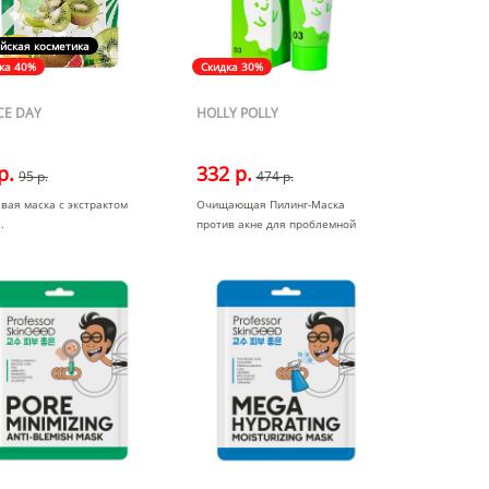
йская косметика
ка 40%
Скидка 30%
CE DAY
HOLLY POLLY
р.
332 р.
95 р.
474 р.
вая маска с экстрактом
Очищающая Пилинг-Маска
против акне для проблемной
кожи