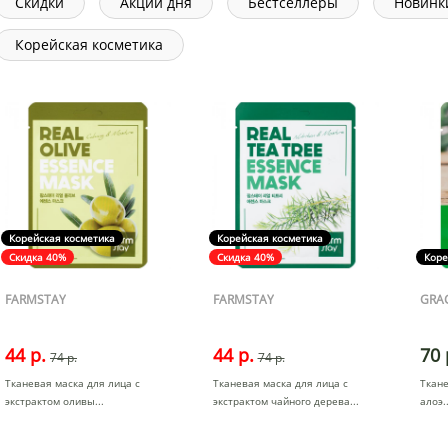
Скидки
Акции дня
Бестселлеры
Новинк
Корейская косметика
Корейская косметика
Корейская косметика
Скидка 40%
Скидка 40%
Коре
FARMSTAY
FARMSTAY
GRA
44 р.
44 р.
70 
74 р.
74 р.
Тканевая маска для лица с
Тканевая маска для лица с
Ткане
экстрактом оливы
экстрактом чайного дерева
алоэ