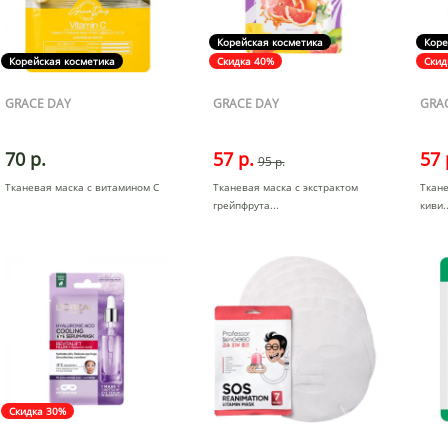
Корейская косметика
Коре
Корейская косметика
Скидка 40%
Скид
GRACE DAY
GRACE DAY
GRA
70 р.
57 р.
57 
95 р.
Тканевая маска с витамином C
Тканевая маска с экстрактом
Ткане
грейпфрута
киви
Скидка 30%