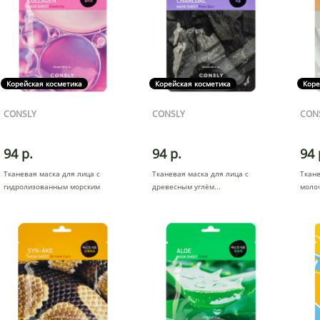
Корейская косметика
Корейская косметика
Коре
CONSLY
CONSLY
CON
94 р.
94 р.
94 
Тканевая маска для лица с
Тканевая маска для лица с
Ткане
гидролизованным морским
древесным углём
моло
колла