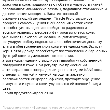
эластина в коже, поддерживают объём и упругость тканей,
расслабляют мимические зажимы, подавляют статические и
динамические морщины. Запатентованный
омолаживающий ингредиент Tiracle Pro стимулирует
процессы самоочищения и обновления клеток кожи:
способствует выведению свободных радикалов и
воспалительных стрессовых факторов из клеток кожи,
уменьшает накопление меланина (пигментацию),
регулирует работу водных каналов, обеспечивая доставку
влаги в обезвоженные слои кожи и её удержание. Экстракт
корня вяза Давида способствует восстановлению барьерных
функций кожи и уменьшает покраснения, а
этилгексилглицерин стимулирует выработку собственной
гиалуронки в коже. При регулярном применении
антивозрастного тонера для лица с пептидами KANS кожа
становится мягкой и нежной на ощупь, заметно
разглаживается микрорельеф кожи, проходит ощущение
стянутости и сухости кожи, улучшается её внешний вид и
цвет.
Серия продуктов «Красная ка
Предоставленная информация о товаре носит исключительно