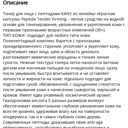
Описание
Тонер для лица с пептидами KANS из линейки «Красная
капсула» Peptide Tender Firming – лёгкое средство на водной
основе для тонизирования, увлажнения и укрепления кожи с
первыми признаками возрастных изменений (30+).
ТИП КОЖИ: подходит для любого типа кожи
Полипептидный комплекс борется с признаками
преждевременного старения, уплотняет и укрепляет кожу,
подтягивает овал лица, шею и область декольте,
разглаживает мимические морщины и тонкие линии
сухости. Нежная текстура тонера легко наносится ватным
диском или кончикам пальцев на очищенное лицо, сразу
после умывания, быстро впитывается и не оставляет
липкости и жирности на коже. Идеально подходит для
подготовки сухой, обезвоженной, с ощущением стянутости
после умывания кожи к нанесению сывороток, эмульсий и
кремов. Имеет едва уловимый, косметический аромат.
Гиалуроновая кислота 5 разных размеров молекул
обеспечивает моментальное глубокое увлажнение кожи на
всех её уровнях, удерживая влагу как на поверхности
эпидермиса, так и в самых глубоких слоях дермы.
Современные пептиды, доказавшие свою anti-age
эффективность, способствуют выработке коллагена и