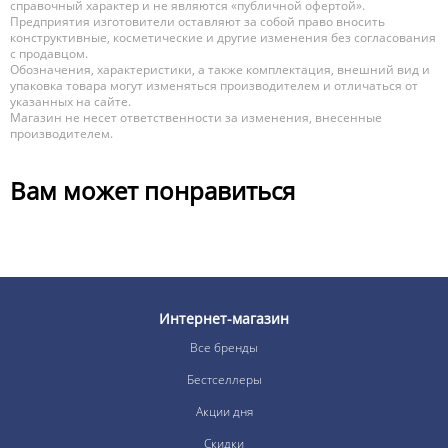
справочный характер и не являются «публичной офертой».
Предприятия изготовители оставляют за собой право вносить
конструктивные, косметические и другие изменения без согласования
с продавцом.
Обозначения, характеристики, а также комплектация, внешний вид и
упаковка товара могут изменяться производителем и отличаться от
указанных на сайте.
Магазин не несет ответственности за изменения, внесенные
производителем.
Вам может понравиться
Интернет-магазин
Все бренды
Бестселлеры
Акции дня
Скидки