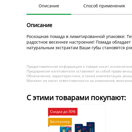
Описание
Способ применения
Описание
Роскошная помада в лимитированной упаковке: Те
радостное весеннее настроение! Помада обладает
натуральным экстрактам Ваши губы становятся р
Предоставленная информация о товаре носит исключитель
Предприятия изготовители оставляют за собой право вноси
Обозначения, характеристики, а также комплектация, внеш
Магазин не несет ответственности за изменения, внесен
С этими товарами покупают:
Скидка до 30%
Бестселлер