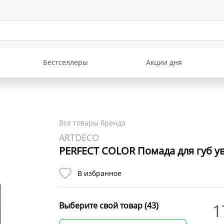
1719 р.
PERFECT COLOR Помада
для губ увлажняющая №
851
В наличии:
Бестселлеры
Акции дня
1719 р.
PERFECT COLOR Помада
для губ увлажняющая №
854
Все товары бренда
В наличии:
ARTDECO
1719 р.
PERFECT COLOR Помада для губ у
PERFECT COLOR Помада
для губ увлажняющая №
В избранное
875
В наличии:
1719 р.
Выберите свой товар (43)
1