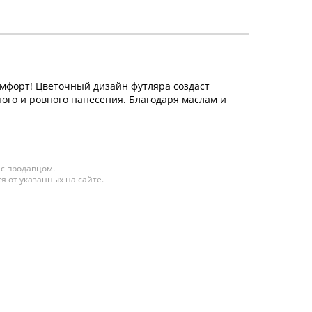
омфорт! Цветочный дизайн футляра создаст
ого и ровного нанесения. Благодаря маслам и
 с продавцом.
я от указанных на сайте.