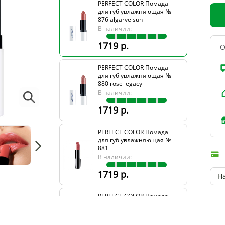
PERFECT COLOR Помада
для губ увлажняющая №
876 algarve sun
В наличии:
1719 р.
О
PERFECT COLOR Помада
для губ увлажняющая №
880 rose legacy
В наличии:
1719 р.
PERFECT COLOR Помада
для губ увлажняющая №
881
В наличии:
1719 р.
Н
PERFECT COLOR Помада
для губ увлажняющая №
882
В наличии: