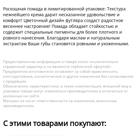
Роскошная помада в лимитированной упаковке: Текстура
нежнейшего крема дарит несказанное удовольствие и
комфорт! Цветочный дизайн футляра создаст радостное
весеннее настроение! Помада обладает стойкостью и
содержит специальные пигменты для более плотного и
ровного нанесения. Благодаря маслам и натуральным
экстрактам Ваши губы становятся ровными и ухоженными.
Предоставленная информация о товаре носит исключительно
справочный характер и не являются «публичной офертой».
Предприятия изготовители оставляют за собой право вносить
конструктивные, косметические и другие изменения без согласования
с продавцом.
Обозначения, характеристики, а также комплектация, внешний вид и
упаковка товара могут изменяться производителем и отличаться от
указанных на сайте.
Магазин не несет ответственности за изменения, внесенные
производителем.
С этими товарами покупают: