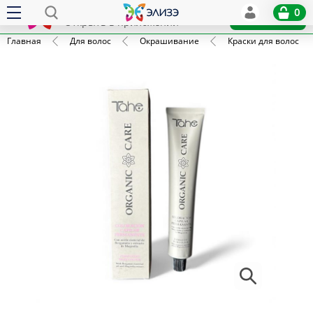
Elize
0
x
Установить
Открыть в приложении
Главная
Для волос
Окрашивание
Краски для волос