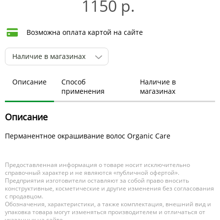
1150 р.
Возможна оплата картой на сайте
Наличие в магазинах
Описание
Способ
Наличие в
применения
магазинах
Описание
Перманентное окрашивание волос Organic Care
Предоставленная информация о товаре носит исключительно
справочный характер и не являются «публичной офертой».
Предприятия изготовители оставляют за собой право вносить
конструктивные, косметические и другие изменения без согласования
с продавцом.
Обозначения, характеристики, а также комплектация, внешний вид и
упаковка товара могут изменяться производителем и отличаться от
указанных на сайте.