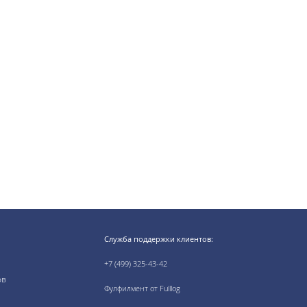
Служба поддержки клиентов:
+7 (499) 325-43-42
ов
Фулфилмент от Fulllog