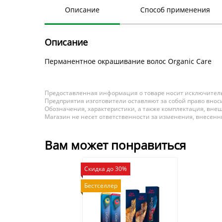
Описание
Способ применения
Описание
Перманентное окрашивание волос Organic Care
Предоставленная информация о товаре носит исключитель
Предприятия изготовители оставляют за собой право вноси
Обозначения, характеристики, а также комплектация, внеш
Магазин не несет ответственности за изменения, внесен
Вам может понравиться
Скидка до 30%
Бестселлер