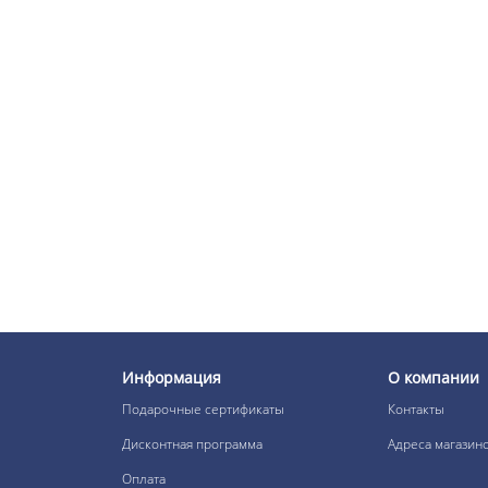
Нет в наличии
Organic Care Permanent
Color Краска для волос
№6.34 100 мл
В наличии:
Нет в наличии
Organic Care Permanent
Color Краска для волос
№6.52 100 мл
В наличии:
Нет в наличии
Organic Care Permanent
Color Краска для волос
№6.66 100 мл
Информация
О компании
В наличии:
Подарочные сертификаты
Контакты
Нет в наличии
Дисконтная программа
Адреса магазин
Organic Care Permanent
Color Краска для волос
Оплата