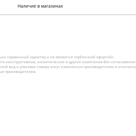
Наличие в магазинах
Organic Care Permanent
Color Краска для волос
№6.13 100 мл
В наличии:
Нет в наличии
Organic Care Permanent
Color Краска для волос
№6.23 100 мл
но справочный характер и не являются «публичной офертой».
ть конструктивные, косметические и другие изменения без согласования
В наличии:
ний вид и упаковка товара могут изменяться производителем и отличатьс
Нет в наличии
ные производителем.
Organic Care Permanent
Color Краска для волос
№6.3 100 мл
В наличии:
Нет в наличии
Organic Care Permanent
Color Краска для волос
№6.31 100 мл
В наличии: