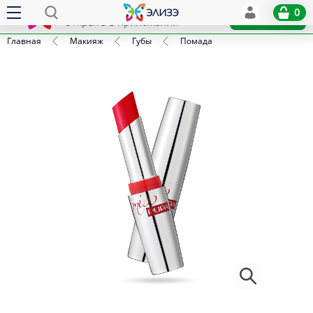
Elize
0
x
Установить
Открыть в приложении
Главная
Макияж
Губы
Помада