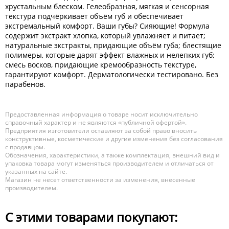
хрустальным блеском. Гелеобразная, мягкая и сенсорная
текстура подчёркивает объём губ и обеспечивает
экстремальный комфорт. Ваши губы? Сияющие! Формула
содержит экстракт хлопка, который увлажняет и питает;
натуральные экстракты, придающие объём губа; блестящие
полимеры, которые дарят эффект влажных и нелепких губ;
смесь восков, придающие кремообразность текстуре,
гарантируют комфорт. Дерматологически тестировано. Без
парабенов.
Предоставленная информация о товаре носит исключительно
справочный характер и не являются «публичной офертой».
Предприятия изготовители оставляют за собой право вносить
конструктивные, косметические и другие изменения без согласования
с продавцом.
Обозначения, характеристики, а также комплектация, внешний вид и
упаковка товара могут изменяться производителем и отличаться от
указанных на сайте.
Магазин не несет ответственности за изменения, внесенные
производителем.
С этими товарами покупают: