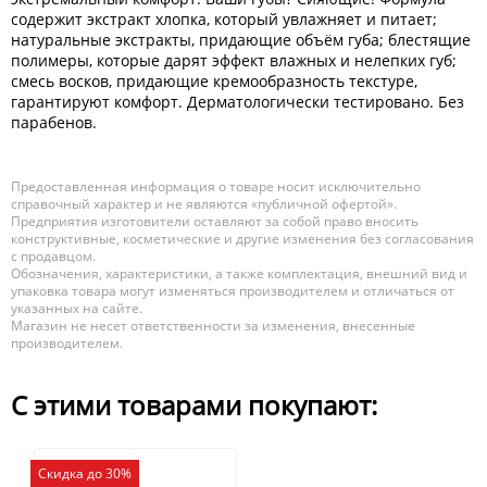
содержит экстракт хлопка, который увлажняет и питает;
натуральные экстракты, придающие объём губа; блестящие
полимеры, которые дарят эффект влажных и нелепких губ;
смесь восков, придающие кремообразность текстуре,
гарантируют комфорт. Дерматологически тестировано. Без
парабенов.
Предоставленная информация о товаре носит исключительно
справочный характер и не являются «публичной офертой».
Предприятия изготовители оставляют за собой право вносить
конструктивные, косметические и другие изменения без согласования
с продавцом.
Обозначения, характеристики, а также комплектация, внешний вид и
упаковка товара могут изменяться производителем и отличаться от
указанных на сайте.
Магазин не несет ответственности за изменения, внесенные
производителем.
С этими товарами покупают:
Скидка до 30%