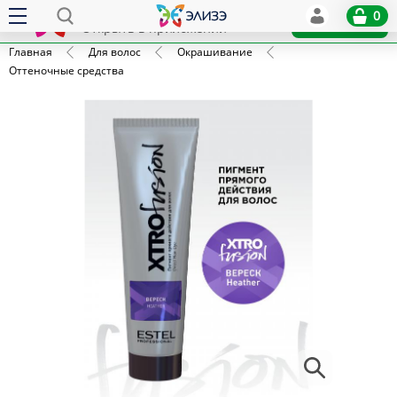
Elize
0
x
Установить
Открыть в приложении
Главная
Для волос
Окрашивание
Оттеночные средства