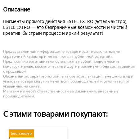
Описание
Пигменты прямого действия ESTEL EXTRO (эстель экстро)
ESTEL EXTRO — это безграничные возможности и чистый
креатив, быстрый процесс и яркий результат!
Предоставленная информация о товаре носит исключительно
справочный характер и не являются «публичной офертой».
Предприятия изготовители оставляют за собой право вносить
конструктивные, косметические и другие изменения без согласования
с продавцом.
Обозначения, характеристики, а также комплектация, внешний вид и
упаковка товара могут изменяться производителем и отличаться от
указанных на сайте.
Магазин не несет ответственности за изменения, внесенные
производителем.
С этими товарами покупают:
Бестселлер