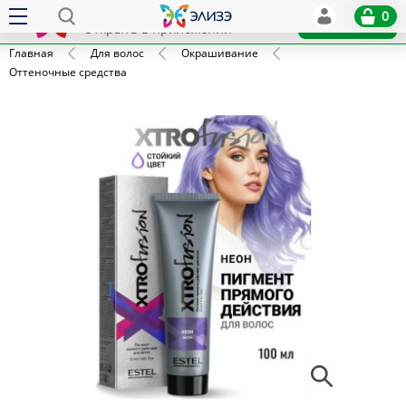
Elize
0
x
Установить
Открыть в приложении
Главная
Для волос
Окрашивание
Оттеночные средства