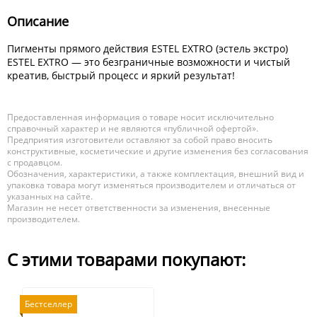
Описание
Пигменты прямого действия ESTEL EXTRO (эстель экстро)
ESTEL EXTRO — это безграничные возможности и чистый
креатив, быстрый процесс и яркий результат!
Предоставленная информация о товаре носит исключительно
справочный характер и не являются «публичной офертой».
Предприятия изготовители оставляют за собой право вносить
конструктивные, косметические и другие изменения без согласования
с продавцом.
Обозначения, характеристики, а также комплектация, внешний вид и
упаковка товара могут изменяться производителем и отличаться от
указанных на сайте.
Магазин не несет ответственности за изменения, внесенные
производителем.
С этими товарами покупают:
Бестселлер