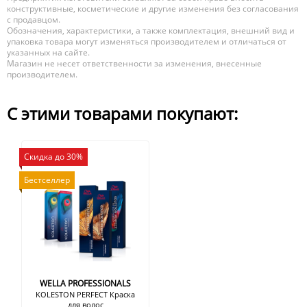
конструктивные, косметические и другие изменения без согласования
с продавцом.
Обозначения, характеристики, а также комплектация, внешний вид и
упаковка товара могут изменяться производителем и отличаться от
указанных на сайте.
Магазин не несет ответственности за изменения, внесенные
производителем.
С этими товарами покупают:
Скидка до 30%
Бестселлер
WELLA PROFESSIONALS
KOLESTON PERFECT Краска
для волос