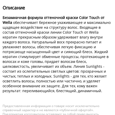
Описание
Безамиачная формула оттеночной краски Color Touch от
Wella
обеспечивает бережное ухаживающее и максимально
щадящее воздействие на структуру волос. Входящие в
состав оттеночной краски линии Color Touch от Wella
кератин прекрасным образом удерживает влагу внутри
каждого волоса. Натуральный воск прекрасно питает и
увлажняет волосы, обеспечивая легкую фиксацию и
потрясающе насыщенный цвет и сияющий блеск. Жидкий
кератин стимулирует обменные процессы, протекающие в
волосах и коже головы, придает волосам блеск,
шелковистость, увеличивает их объем. Линия Sunlights -
состоит из ослепительных светлых цветов: прозрачных и
чистых, теплых и холодных. Sunlights - для тех, кто желает
осветлить волосы, полностью или частично, и уделяет
особенное внимание их защите. Для тех, кому важен
результат: переливающийся, блестящий, динамичный.
Предоставленная информация о товаре носит исключительно
справочный характер и не являются «публичной офертой».
Предприятия изготовители оставляют за собой право вносить