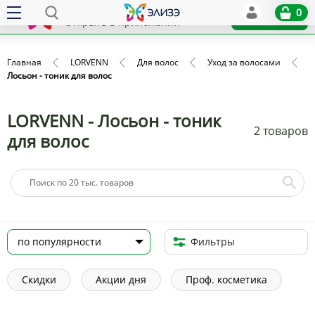
Elize
0
x
Установить
Открыть в приложении
Главная
LORVENN
Для волос
Уход за волосами
Лосьон - тоник для волос
LORVENN - Лосьон - тоник
2 товаров
для волос
Фильтры
Скидки
Акции дня
Проф. косметика