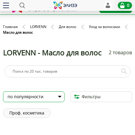
Elize
0
x
Установить
Открыть в приложении
Главная
LORVENN
Для волос
Уход за волосами
Масло для волос
LORVENN - Масло для волос
2 товаров
Фильтры
Проф. косметика