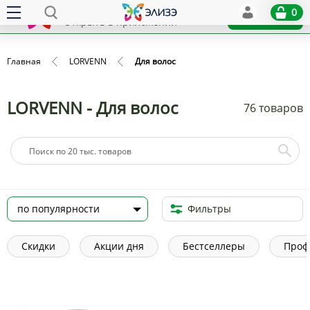
Elize
0
x
Установить
Открыть в приложении
Главная
LORVENN
Для волос
LORVENN - Для волос
76 товаров
Фильтры
Скидки
Акции дня
Бестселлеры
Проф