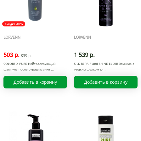
Скидка 40%
LORVENN
LORVENN
503 р.
1 539 р.
839 р.
COLORFIX PURE Нейтрализующий
SILK REPAIR and SHINE ELIXIR Эликсир с
шампунь после окрашивания
жидким шелком дл
Добавить в корзину
Добавить в корзину