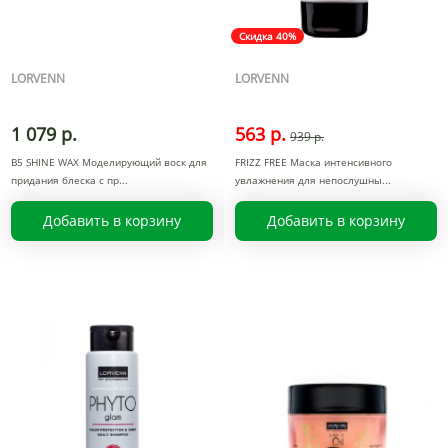
Скидка 40%
LORVENN
LORVENN
1 079 р.
563 р.
939 р.
В5 SHINE WAX Моделирующий воск для
FRIZZ FREE Маска интенсивного
придания блеска с пр
увлажнения для непослушны
Добавить в корзину
Добавить в корзину