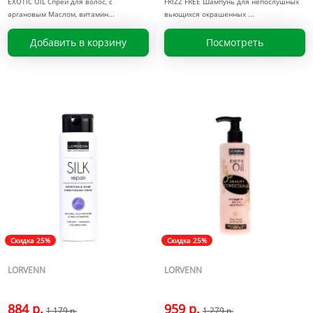
EXOTIC OIL Спрей для волос, с
FRIZZ FREE Шампунь для непослушных
аргановым Маслом, витамин
вьющихся окрашенных
Добавить в корзину
Посмотреть
Скидка 25%
Скидка 25%
LORVENN
LORVENN
884 р.
959 р.
1 179 р.
1 279 р.