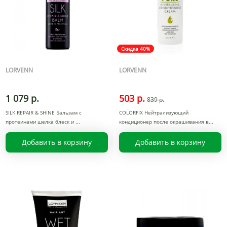
Скидка 40%
LORVENN
LORVENN
1 079 р.
503 р.
839 р.
SILK REPAIR & SHINE Бальзам с
COLORFIX Нейтрализующий
протеинами шелка блеск и
кондиционер после окрашивания в
Добавить в корзину
Добавить в корзину