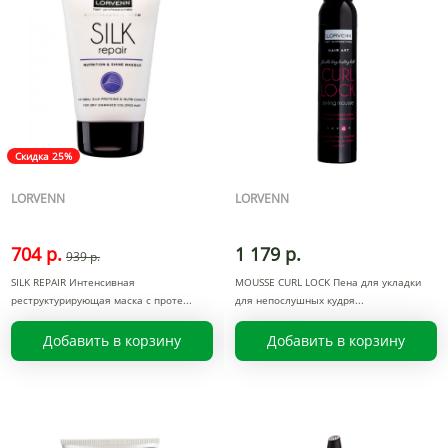
Скидка 25%
LORVENN
LORVENN
704 р.
1 179 р.
939 р.
SILK REPAIR Интенсивная
MOUSSE CURL LOCK Пена для укладки
реструктурирующая маска с проте
для непослушных кудря
Добавить в корзину
Добавить в корзину