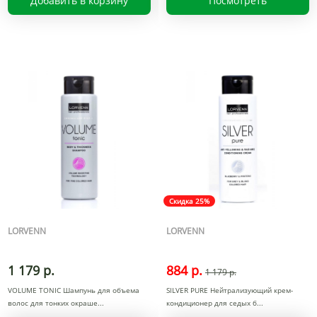
Добавить в корзину
Посмотреть
Скидка 25%
LORVENN
LORVENN
1 179 р.
884 р.
1 179 р.
VOLUME TONIC Шампунь для объема
SILVER PURE Нейтрализующий крем-
волос для тонких окраше
кондиционер для седых б