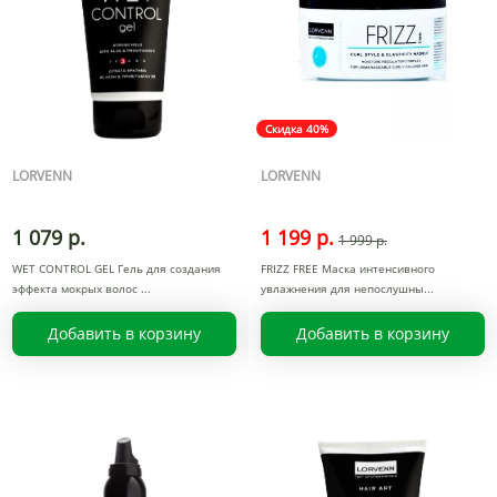
Скидка 40%
LORVENN
LORVENN
1 079 р.
1 199 р.
1 999 р.
WET CONTROL GEL Гель для создания
FRIZZ FREE Маска интенсивного
эффекта мокрых волос
увлажнения для непослушны
Добавить в корзину
Добавить в корзину