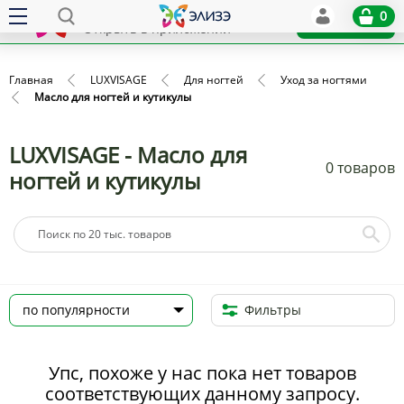
Elize
0
x
Установить
Открыть в приложении
Главная
LUXVISAGE
Для ногтей
Уход за ногтями
Масло для ногтей и кутикулы
LUXVISAGE - Масло для
0 товаров
ногтей и кутикулы
Фильтры
Упс, похоже у нас пока нет товаров
соответствующих данному запросу.