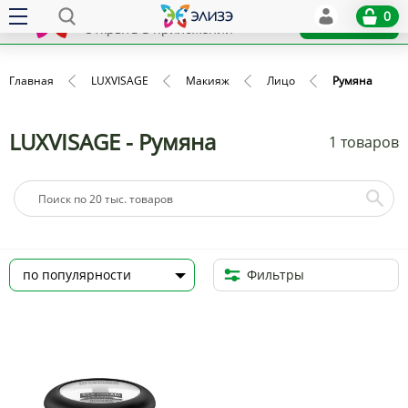
Elize
0
x
Установить
Открыть в приложении
Главная
LUXVISAGE
Макияж
Лицо
Румяна
LUXVISAGE - Румяна
1 товаров
Фильтры