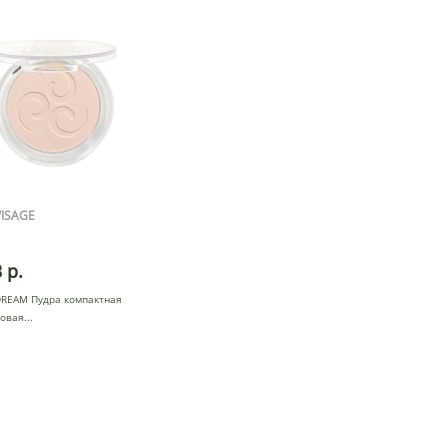
ISAGE
 р.
DREAM Пудра компактная
новая